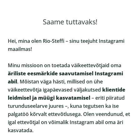
Saame tuttavaks!
Hei, mina olen Rio-Steffi – sinu teejuht Instagrami
maailmas!
Minu missioon on toetada väikeettevõtjaid oma
äriliste eesmärkide saavutamisel Instagrami
abil
. Mõistan väga hästi, millised on ühe
väikeettevõtja igapäevased väljakutsed
klientide
leidmisel ja müügi kasvatamisel
– eriti piiratud
turunduseelarve juures –, kuna tegutsen ka ise
palgatöö kõrvalt ettevõtlusega. Olen veendunud, et
igal ettevõtjal on võimalik Instagram abil oma äri
kasvatada.