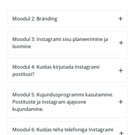
Moodul 2: Bränding
Brändingust üldiselt
Moodul 3: Instagrami sisu planeerimine ja
Mis on persoonibränd?
loomine
Mis on visuaalne identiteet?
Kuidas luua endale brändikuvand?
Millist sisu planeerida?
Moodul 4: Kuidas kirjutada Instagrami
Brändivärvid ja kirjatüübid
Kuidas luua mõttekaarti ja valida teemad?
postitusi?
Sisuplaani loomine
Sisu jagamine
Kuidas jutustada lugusid
Moodul 5: Kujundusprogrammi kasutamine.
Kuidas leida ideid?
Teksti ülesehitus
Postituste ja Instagram ajajoone
Sisu postitamine
Kuidas kaasata inimesi?
kujundamine.
Teksti vormistus
Teksti stiil ja õigekiri
Kuidas kujundada Instagrami profiili
Moodul 6: Kuidas teha telefoniga Instagrami
Hashtagid
feedi?