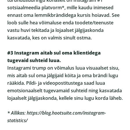
sotsiaalmeedia platvorm*, mille kaudu inimesed
ennast oma lemmikbrändidega kursis hoiavad. See
loob sulle hea võimaluse enda toodete/teenuste
vastu huvi tekitada ja lojaalset jälgijaskonda
kasvatada, kes on valmis sinult ostma.
#3 Instagram aitab sul oma klientidega
tugevaid suhteid luua.
Instagrami trump on võimalus luua visuaalset sisu,
mis aitab sul oma jälgijaid köita ja oma brändi lugu
rääkida. Pildi- ja videopostitustega saad luua
emotsionaalselt tugevamaid suhteid ning kasvatada
lojaalselt jälgijaskonda, kellele sinu lugu korda läheb.
* Allikas: https://blog.hootsuite.com/instagram-
statistics/