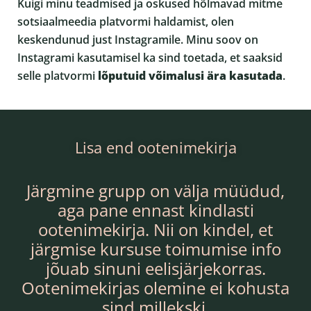
Kuigi minu teadmised ja oskused hõlmavad mitme
sotsiaalmeedia platvormi haldamist, olen
keskendunud just Instagramile. Minu soov on
Instagrami kasutamisel ka sind toetada, et saaksid
selle platvormi
lõputuid võimalusi ära kasutada
.
Lisa end ootenimekirja
Järgmine grupp on välja müüdud,
aga pane ennast kindlasti
ootenimekirja. Nii on kindel, et
järgmise kursuse toimumise info
jõuab sinuni eelisjärjekorras.
Ootenimekirjas olemine ei kohusta
sind millekski.