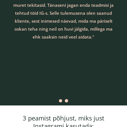
muret tekitasid. Tänaseni jagan enda teadmisi ja
tehtud töid IG-s. Selle tulemusena olen saanud
kliente, sest inimesed näevad, mida ma päriselt
oskan teha ning neil on huvi jälgida, millega ma
ehk saaksin neid veel aidata."
3 peamist põhjust, miks just
Instagrami kasutada: