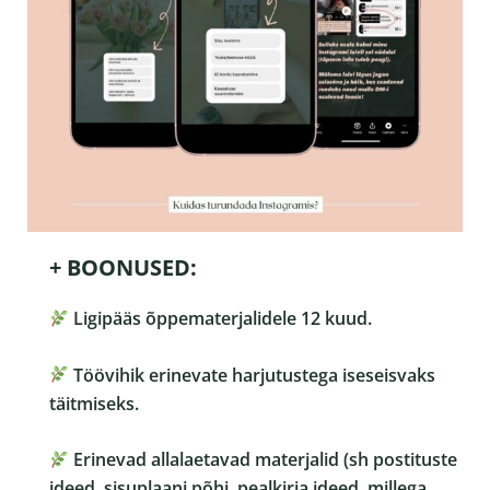
+ BOONUSED:
Ligipääs õppematerjalidele 12 kuud.
Töövihik erinevate harjutustega iseseisvaks
täitmiseks.
Erinevad allalaetavad materjalid (sh postituste
ideed, sisuplaani põhi, pealkirja ideed, millega