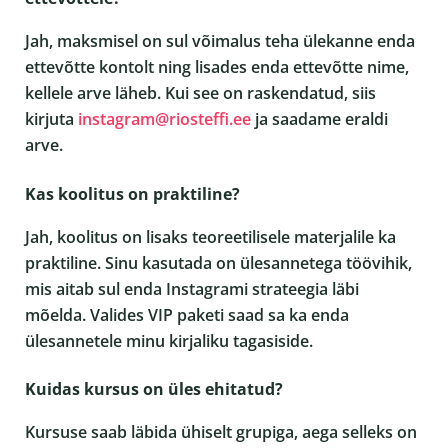
Jah, maksmisel on sul võimalus teha ülekanne enda
ettevõtte kontolt ning lisades enda ettevõtte nime,
kellele arve läheb. Kui see on raskendatud, siis
kirjuta
instagram@riosteffi.ee
ja saadame eraldi
arve.
Kas koolitus on praktiline?
Jah, koolitus on lisaks teoreetilisele materjalile ka
praktiline. Sinu kasutada on ülesannetega töövihik,
mis aitab sul enda Instagrami strateegia läbi
mõelda. Valides VIP paketi saad sa ka enda
ülesannetele minu kirjaliku tagasiside.
Kuidas kursus on üles ehitatud?
Kursuse saab läbida ühiselt grupiga, aega selleks on