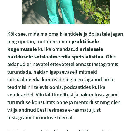
Kõik see, mida ma oma klientidele ja õpilastele jagan
ning õpetan, toetub nii minu
praktilisele
kogemusele
kui ka omandatud
erialasele
haridusele sotsiaalmeedia spetsialistina
. Olen
aidanud erinevatel ettevõtetel ennast Instagramis
turundada, haldan igapäevaselt mitmeid
sotsiaalmeedia kontosid ning olen jaganud oma
teadmisi nii televisioonis, podcastides kui ka
seminaridel. Viin läbi koolitusi ja pakun Instagrami
turunduse konsultatsioone ja mentorlust ning olen
välja andnud Eesti esimese e-raamatu just
Instagrami turunduse teemal.