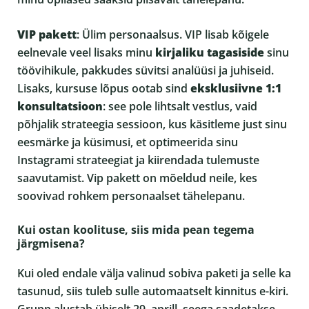
VIP pakett
: Ülim personaalsus. VIP lisab kõigele
eelnevale veel lisaks minu
kirjaliku tagasiside
sinu
töövihikule, pakkudes süvitsi analüüsi ja juhiseid.
Lisaks, kursuse lõpus ootab sind
eksklusiivne 1:1
konsultatsioon
: see pole lihtsalt vestlus, vaid
põhjalik strateegia sessioon, kus käsitleme just sinu
eesmärke ja küsimusi, et optimeerida sinu
Instagrami strateegiat ja kiirendada tulemuste
saavutamist. Vip pakett on mõeldud neile, kes
soovivad rohkem personaalset tähelepanu.
Kui ostan koolituse, siis mida pean tegema
järgmisena?
Kui oled endale välja valinud sobiva paketi ja selle ka
tasunud, siis tuleb sulle automaatselt kinnitus e-kiri.
Grupp alustab ühiselt 29. aprill, seega saadetakse