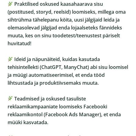
Praktilised oskused kaasahaarava sisu
(postitused, storyd, reelsid) loomiseks, millega oma
sihtrühma tähelepanu köita, uusi jälgijaid leida ja
olemasolevad jälgijad enda lojaalseteks fännideks
muuta, kes on sinu toodetest/teenustest päriselt
huvitatud!
Ideid ja näpunäiteid, kuidas kasutada
tehisintellekti (ChatGPT, ManyChat) abi sisu loomisel
ja müügi automatiseerimisel, et enda tööd
lihtsustada ja produktiivsemaks muuta.
Teadmised ja oskused tasuliste
reklaamikampaaniate loomiseks Facebooki
reklaamikontol (Facebook Ads Manager), et enda
müüki kasvatada.