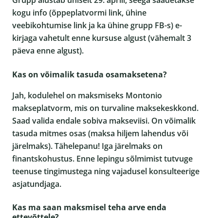
kogu info (õppeplatvormi link, ühine
veebikohtumise link ja ka ühine grupp FB-s) e-
kirjaga vahetult enne kursuse algust (vähemalt 3
päeva enne algust).
Kas on võimalik tasuda osamaksetena?
Jah, kodulehel on maksmiseks Montonio
makseplatvorm, mis on turvaline maksekeskkond.
Saad valida endale sobiva makseviisi. On võimalik
tasuda mitmes osas (maksa hiljem lahendus või
järelmaks). Tähelepanu! Iga järelmaks on
finantskohustus. Enne lepingu sõlmimist tutvuge
teenuse tingimustega ning vajadusel konsulteerige
asjatundjaga.
Kas ma saan maksmisel teha arve enda
ettevõttele?