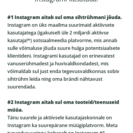
#1 Instagram aitab sul oma sihtrühmani jõuda.
Instagram on üks maailma suurimaid aktiivsete
kasutajatega (igakuiselt üle 2 miljardi aktiivse
kasutaja!*) sotsiaalmeedia platvorme, mis annab
sulle võimaluse jõuda suure hulga potentsiaalsete
klientideni. Instagrami kasutajad on erinevatest
vanuserühmadest ja huvivaldkondadest, mis
võimaldab sul just enda tegevusvaldkonnas sobiv
sihtrühm leida ning oma brändi nähtavust
suurendada.
#2 Instagram aitab sul oma tooteid/teenuseid
müüa.
Tänu suurele ja aktiivsele kasutajaskonnale on
Instagram ka suurepärane müügiplatvorm. Meta
turundusuuringu kohaselt on Instagram #1