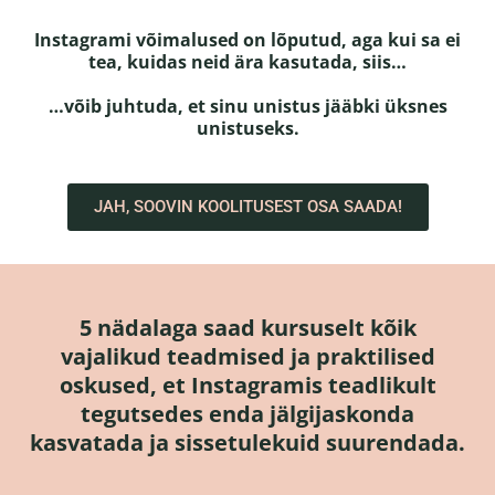
Instagrami võimalused on lõputud, aga kui sa ei
tea, kuidas neid ära kasutada, siis…
…võib juhtuda, et sinu unistus jääbki üksnes
unistuseks.
JAH, SOOVIN KOOLITUSEST OSA SAADA!
5 nädalaga saad kursuselt kõik
vajalikud teadmised ja praktilised
oskused, et Instagramis teadlikult
tegutsedes enda jälgijaskonda
kasvatada ja sissetulekuid suurendada.