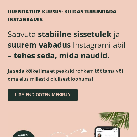
Skip
to
UUENDATUD!
KURSUS: KUIDAS TURUNDADA
content
INSTAGRAMIS
Saavuta
stabiilne sissetulek
ja
suurem vabadus
Instagrami abil
–
tehes seda, mida naudid.
Ja seda kõike ilma et peaksid rohkem töötama või
oma elus millestki olulisest loobuma!
LISA END OOTENIMEKIRJA