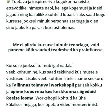
Toetava ja inspireeriva kogukonna teiste
ettevõtlike inimeste näol, kellega kogemusi ja ideid
jagada ning kasulikke suhteid luua. Lisaks saad kogu
kursuse jooksul minult personaalset tuge ja olen
sinu jaoks ka pärast kursust olemas.
Me ei piirdu kursusel ainult teooriaga, vaid
paneme kõik saadud teadmised ka praktikasse.
Kursuse jooksul toimub igal nädalal
veebikohtumine, kus saad tekkinud küsimustele
vastused. Lisaks veebikohtumistele saame seekord
ka
Tallinnas toimuval workshopil
päriselt kokku
ja
õpime koos reaalses keskkonnas ägedaid
Reelse looma
. Workshopil kohtud ka ühe
külalisesinejaga, kes õpetab video monteerimist.