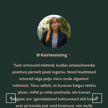
@ Kairiassisting
"Sain erinevaid môtteid, kuidas sotsiaalmeedia
postitusi päriselt peab tegema. Need teadmised
erinesid väga palju minu enda algsetest
môtetest. Tänu sellele, et kursuse käigus tekkis
plaan, millal ja mida postitada, siis kasvas
jälgijate arv. Iganädalased kohtumised olid head,
sest sai küsida just neid küsimusi, mis mulle