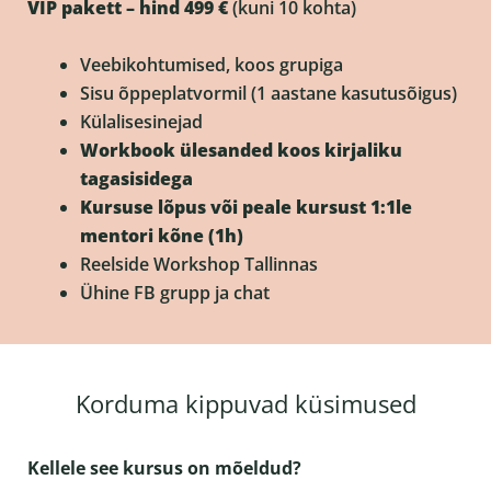
VIP pakett – hind 499 €
(kuni 10 kohta)
Veebikohtumised, koos grupiga
Sisu õppeplatvormil (1 aastane kasutusõigus)
Külalisesinejad
Workbook ülesanded koos kirjaliku
tagasisidega
Kursuse lõpus või peale kursust 1:1le
mentori kõne (1h)
Reelside Workshop Tallinnas
Ühine FB grupp ja chat
Korduma kippuvad küsimused
Kellele see kursus on mõeldud?