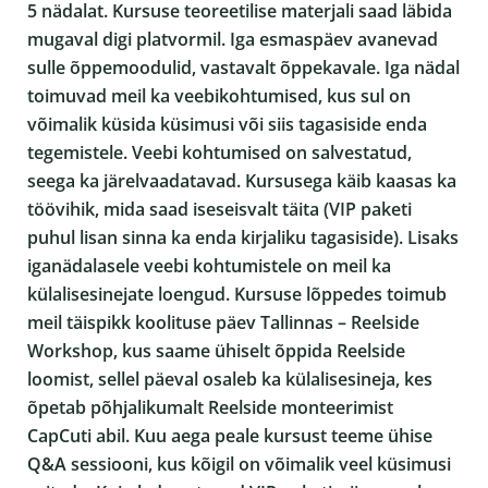
5 nädalat. Kursuse teoreetilise materjali saad läbida
mugaval digi platvormil. Iga esmaspäev avanevad
sulle õppemoodulid, vastavalt õppekavale. Iga nädal
toimuvad meil ka veebikohtumised, kus sul on
võimalik küsida küsimusi või siis tagasiside enda
tegemistele. Veebi kohtumised on salvestatud,
seega ka järelvaadatavad. Kursusega käib kaasas ka
töövihik, mida saad iseseisvalt täita (VIP paketi
puhul lisan sinna ka enda kirjaliku tagasiside). Lisaks
iganädalasele veebi kohtumistele on meil ka
külalisesinejate loengud. Kursuse lõppedes toimub
meil täispikk koolituse päev Tallinnas – Reelside
Workshop, kus saame ühiselt õppida Reelside
loomist, sellel päeval osaleb ka külalisesineja, kes
õpetab põhjalikumalt Reelside monteerimist
CapCuti abil. Kuu aega peale kursust teeme ühise
Q&A sessiooni, kus kõigil on võimalik veel küsimusi