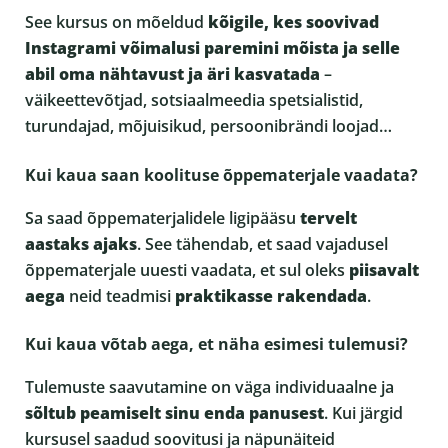
See kursus on mõeldud
kõigile, kes soovivad
Instagrami võimalusi paremini mõista ja selle
abil oma nähtavust ja äri kasvatada
–
väikeettevõtjad, sotsiaalmeedia spetsialistid,
turundajad, mõjuisikud, persoonibrändi loojad…
Kui kaua saan koolituse õppematerjale vaadata?
Sa saad õppematerjalidele ligipääsu
tervelt
aastaks ajaks
. See tähendab, et saad vajadusel
õppematerjale uuesti vaadata, et sul oleks
piisavalt
aega
neid teadmisi
praktikasse rakendada
.
Kui kaua võtab aega, et näha esimesi tulemusi?
Tulemuste saavutamine on väga individuaalne ja
sõltub peamiselt sinu enda panusest
. Kui järgid
kursusel saadud soovitusi ja näpunäiteid