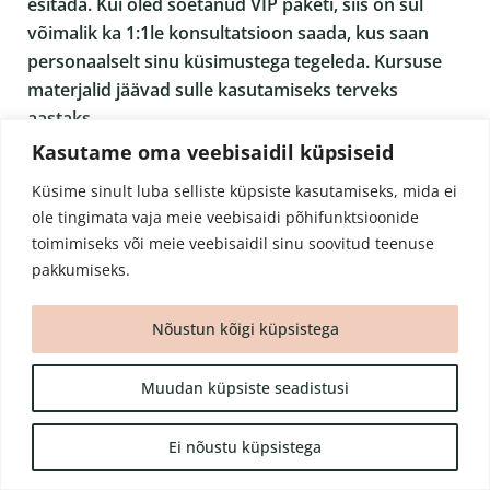
esitada. Kui oled soetanud VIP paketi, siis on sul
võimalik ka 1:1le konsultatsioon saada, kus saan
personaalselt sinu küsimustega tegeleda. Kursuse
materjalid jäävad sulle kasutamiseks terveks
aastaks.
Kasutame oma veebisaidil küpsiseid
Kui palju aega kursusele planeerida?
Küsime sinult luba selliste küpsiste kasutamiseks, mida ei
ole tingimata vaja meie veebisaidi põhifunktsioonide
Ajakulu sõltub suuresti sellest, kui põhjalikult võtad
toimimiseks või meie veebisaidil sinu soovitud teenuse
sa selle ette, kui sügavale lähed kodutööde
pakkumiseks.
analüüsiga. Eelmise kursuse õpilane, kes enda aega
mõõtis sai tulemuseks 5h nädalas (õppeplatvormi
Nõustun kõigi küpsistega
sisu, ning kodutööde tegemine, ning
veebikohtumised).
Muudan küpsiste seadistusi
Kellega peaksin suhtlema kui mul tekib
kursusega seoses veel küsimusi?
Ei nõustu küpsistega
Küsimuste korral võta minuga ühendust e-posti teel