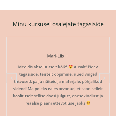
Minu kursusel osalejate tagasiside
Mari-Liis
Meeldis absoluutselt kõik!
Ausalt! Pidev
tagasiside, teistelt õppimine, uued vinged
tutvused, palju näiteid ja materjale, põhjalikud
videod! Ma poleks eales arvanud, et saan sellelt
koolituselt sellise doosi julgust, enesekindlust ja
reaalse plaani ettevõtluse jaoks