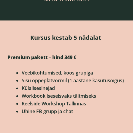
Kursus kestab 5 nädalat
Premium pakett – hind 349 €
Veebikohtumised, koos grupiga
Sisu õppeplatvormil (1 aastane kasutusõigus)
Külalisesinejad
Workbook iseseisvaks täitmiseks
Reelside Workshop Tallinnas
Ühine FB grupp ja chat