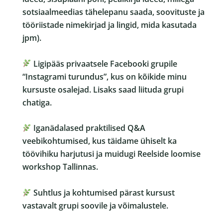
sotsiaalmeedias tähelepanu saada, soovituste ja
tööriistade nimekirjad ja lingid, mida kasutada
jpm).
Ligipääs privaatsele Facebooki grupile
“Instagrami turundus”, kus on kõikide minu
kursuste osalejad. Lisaks saad liituda grupi
chatiga.
Iganädalased praktilised Q&A
veebikohtumised, kus täidame ühiselt ka
töövihiku harjutusi ja muidugi Reelside loomise
workshop Tallinnas.
Suhtlus ja kohtumised pärast kursust
vastavalt grupi soovile ja võimalustele.