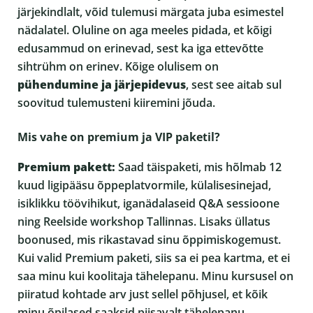
järjekindlalt, võid tulemusi märgata juba esimestel
nädalatel. Oluline on aga meeles pidada, et kõigi
edusammud on erinevad, sest ka iga ettevõtte
sihtrühm on erinev. Kõige olulisem on
pühendumine ja järjepidevus
, sest see aitab sul
soovitud tulemusteni kiiremini jõuda.
Mis vahe on premium ja VIP paketil?
Premium pakett:
Saad täispaketi, mis hõlmab 12
kuud ligipääsu õppeplatvormile, külalisesinejad,
isiklikku töövihikut, iganädalaseid Q&A sessioone
ning Reelside workshop Tallinnas. Lisaks üllatus
boonused, mis rikastavad sinu õppimiskogemust.
Kui valid Premium paketi, siis sa ei pea kartma, et ei
saa minu kui koolitaja tähelepanu. Minu kursusel on
piiratud kohtade arv just sellel põhjusel, et kõik
minu õpilased saaksid piisavalt tähelepanu.