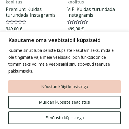
koolitus
koolitus
Premium: Kuidas
VIP: Kuidas turundada
turundada Instagramis
Instagramis
349,00
€
499,00
€
Hinnanguga
Hinnanguga
0
0
/
/
Kasutame oma veebisaidil küpsiseid
5
5
OSTA KOHE
OSTA KOHE
Küsime sinult luba selliste küpsiste kasutamiseks, mida ei
ole tingimata vaja meie veebisaidi põhifunktsioonide
toimimiseks või meie veebisaidil sinu soovitud teenuse
pakkumiseks.
Nõustun kõigi küpsistega
Muudan küpsiste seadistusi
Copyright © 2026 Ι Rio-Steffi Ι Instagram - Sinu äri
kasvulava!
Ei nõustu küpsistega